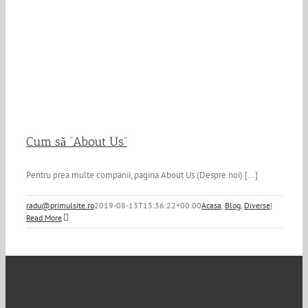
Cum să “About Us”
Pentru prea multe companii, pagina About Us (Despre noi) [...]
radu@primulsite.ro
2019-08-13T13:36:22+00:00
Acasa
,
Blog
,
Diverse
|
Read More