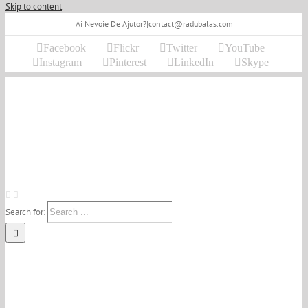
Skip to content
Ai Nevoie De Ajutor?
|
contact@radubalas.com
Facebook
Flickr
Twitter
YouTube
Instagram
Pinterest
LinkedIn
Skype
Search for: