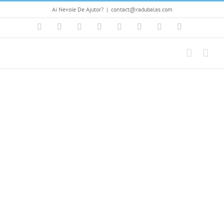
Skip
Ai Nevoie De Ajutor?
|
contact@radubalas.com
to
content
Facebook
Flickr
Twitter
YouTube
Instagram
Pinterest
LinkedIn
Skype