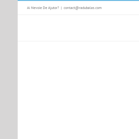
Skip
Ai Nevoie De Ajutor?
|
contact@radubalas.com
to
content