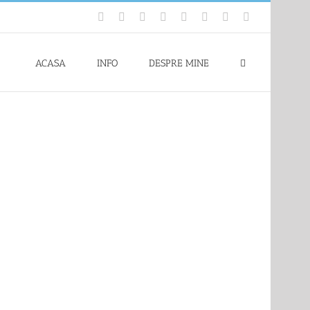
Facebook
Flickr
Twitter
YouTube
Instagram
Pinterest
LinkedIn
Skype
ACASA
INFO
DESPRE MINE