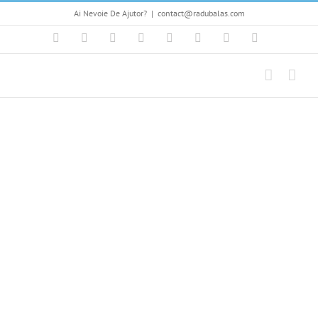
Skip
Ai Nevoie De Ajutor?
|
contact@radubalas.com
to
content
Facebook
Flickr
Twitter
YouTube
Instagram
Pinterest
LinkedIn
Skype