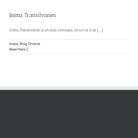
Inima Transilvaniei
Inima Transilvaniei e un oras-comoara, locuri ce ti se [...]
Acasa
,
Blog
,
Diverse
Read More