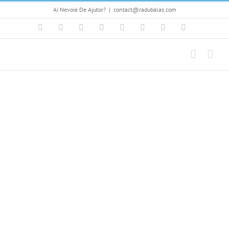
Skip
Ai Nevoie De Ajutor?
|
contact@radubalas.com
to
content
Facebook
Flickr
Twitter
YouTube
Instagram
Pinterest
LinkedIn
Skype