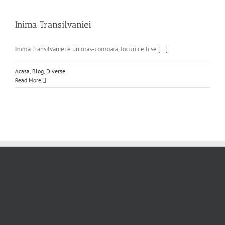
Inima Transilvaniei
Inima Transilvaniei e un oras-comoara, locuri ce ti se [...]
Acasa
,
Blog
,
Diverse
Read More