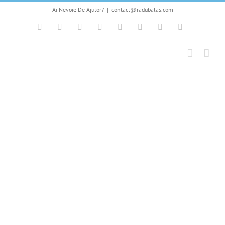
Skip
Ai Nevoie De Ajutor?
|
contact@radubalas.com
to
content
Facebook
Flickr
Twitter
YouTube
Instagram
Pinterest
LinkedIn
Skype