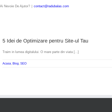
Skip
Ai Nevoie De Ajutor?
|
contact@radubalas.com
to
content
5 Idei de Optimizare pentru Site-ul Tau
Traim in lumea digitalului. O mare parte din viata [...]
Acasa
,
Blog
,
SEO