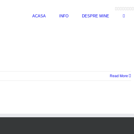
Facebook
Flickr
Twitter
YouT
Inst
Pin
L
ACASA
INFO
DESPRE MINE
Read More