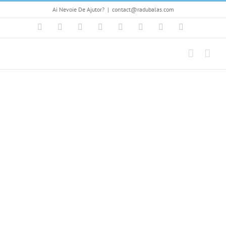
Skip
Ai Nevoie De Ajutor?
|
contact@radubalas.com
to
content
Facebook
Flickr
Twitter
YouTube
Instagram
Pinterest
LinkedIn
Skype