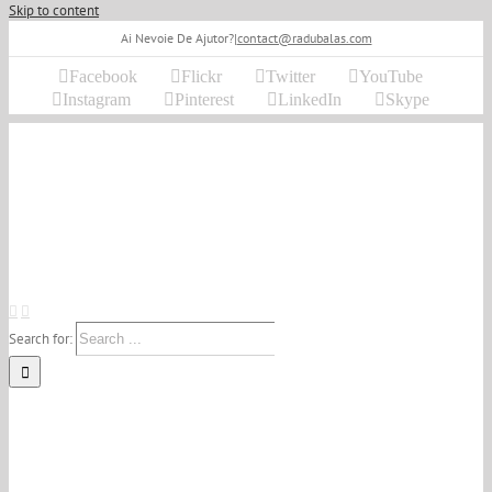
Skip to content
Ai Nevoie De Ajutor?
|
contact@radubalas.com
Facebook
Flickr
Twitter
YouTube
Instagram
Pinterest
LinkedIn
Skype
Search for: