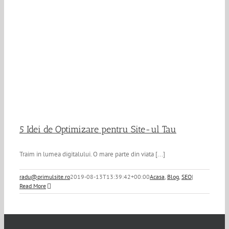
5 Idei de Optimizare pentru Site-ul Tau
Traim in lumea digitalului. O mare parte din viata [...]
radu@primulsite.ro
2019-08-13T13:39:42+00:00
Acasa
,
Blog
,
SEO
|
Read More