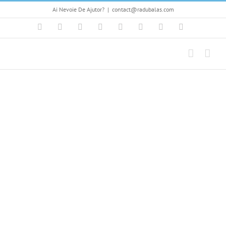
Skip
Ai Nevoie De Ajutor?
|
contact@radubalas.com
to
content
Facebook
Flickr
Twitter
YouTube
Instagram
Pinterest
LinkedIn
Skype